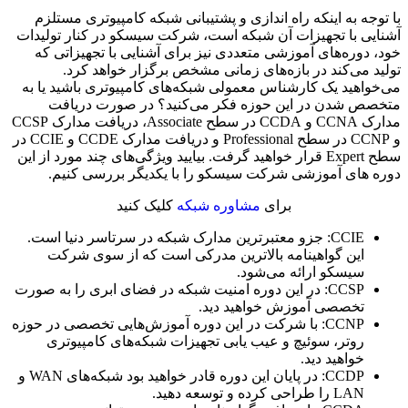
با توجه به اینکه راه اندازی و پشتیبانی شبکه‌ کامپیوتری مستلزم
آشنایی با تجهیزات آن شبکه است، شرکت سیسکو در کنار تولیدات
خود، دوره‌های آموزشی متعددی نیز برای آشنایی با تجهیزاتی که
تولید می‌کند در بازه‌های زمانی مشخص برگزار خواهد کرد.
می‌خواهید یک کارشناس معمولی شبکه‌های کامپیوتری باشید یا به
متخصص شدن در این حوزه فکر می‌کنید؟ در صورت دریافت
مدارک CCNA و CCDA در سطح Associate، دریافت مدارک CCSP
و CCNP در سطح Professional و دریافت مدارک CCDE و CCIE در
سطح Expert قرار خواهید گرفت. بیایید ویژگی‌های چند مورد از این
دوره های آموزشی شرکت سیسکو را با یکدیگر بررسی کنیم.
برای
مشاوره شبکه
کلیک کنید
CCIE: جزو معتبرترین مدارک شبکه در سرتاسر دنیا است.
این گواهینامه بالاترین مدرکی است که از سوی شرکت
سیسکو ارائه می‌شود.
CCSP: در این دوره امنیت شبکه در فضای ابری را به صورت
تخصصی آموزش خواهید دید.
CCNP: با شرکت در این دوره آموزش‌هایی تخصصی در حوزه
روتر، سوئیچ و عیب یابی تجهیزات شبکه‌های کامپیوتری
خواهید دید.
CCDP: در پایان این دوره قادر خواهید بود شبکه‌های WAN و
LAN را طراحی کرده و توسعه دهید.