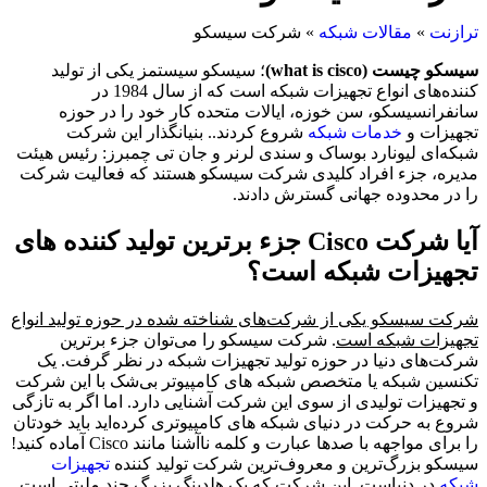
ترازنت
»
مقالات شبکه
»
شرکت سیسکو
سیسکو چیست (what is cisco)
؛ سیسکو سیستمز یکی از تولید
کننده‌های انواع تجهیزات شبکه است که از سال 1984 در
سانفرانسیسکو، سن خوزه، ایالات متحده کار خود را در حوزه
تجهیزات و
خدمات شبکه
شروع کردند.. بنیانگذار این شرکت
شبکه‌ای لیونارد بوساک و سندی لرنر و جان تی چمبرز: رئیس هیئت
مدیره، جزء افراد کلیدی شرکت سیسکو هستند که فعالیت شرکت
را در محدوده جهانی گسترش دادند.
آیا شرکت Cisco جزء برترین تولید کننده های
تجهیزات شبکه است؟
شرکت سیسکو یکی از شرکت‌های شناخته شده در حوزه تولید انواع
تجهیزات شبکه است
. شرکت سیسکو را می‌توان جزء برترین
شرکت‌های دنیا در حوزه تولید تجهیزات شبکه در نظر گرفت. یک
تکنسین شبکه یا متخصص شبکه‌ های کامپیوتر بی‌شک با این شرکت
و تجهیزات تولیدی از سوی این شرکت آشنایی دارد. اما اگر به تازگی
شروع به حرکت در دنیای شبکه های کامپیوتری کرده‌اید باید خودتان
را برای مواجهه با صدها عبارت و کلمه ناآشنا مانند Cisco آماده کنید!
سیسکو بزرگ‌ترین و معروف‌ترین شرکت تولید کننده
تجهیزات
شبکه
در دنیاست. این شرکت که یک هلدینگ بزرگ چند ملیتی است